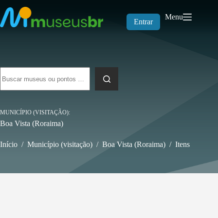
Pular
para
Menu
o
Entrar
conteúdo
Sem
resultados
MUNICÍPIO (VISITAÇÃO)
Boa Vista (Roraima)
Início
/
Município (visitação)
/
Boa Vista (Roraima)
/
Itens