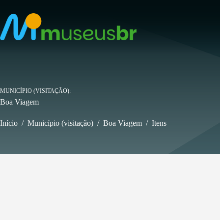
Pular
para
o
conteúdo
MUNICÍPIO (VISITAÇÃO)
Boa Viagem
Início
/
Município (visitação)
/
Boa Viagem
/
Itens