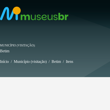
Pular
para
o
conteúdo
MUNICÍPIO (VISITAÇÃO)
Betim
Início
/
Município (visitação)
/
Betim
/
Itens