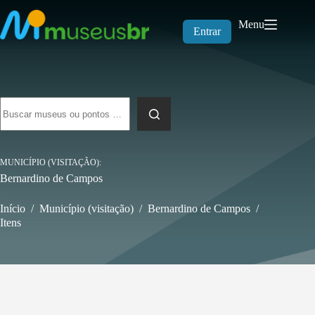
Pular
para
Menu
o
Entrar
conteúdo
Sem
resultados
MUNICÍPIO (VISITAÇÃO)
Bernardino de Campos
Início
/
Município (visitação)
/
Bernardino de Campos
/
Itens