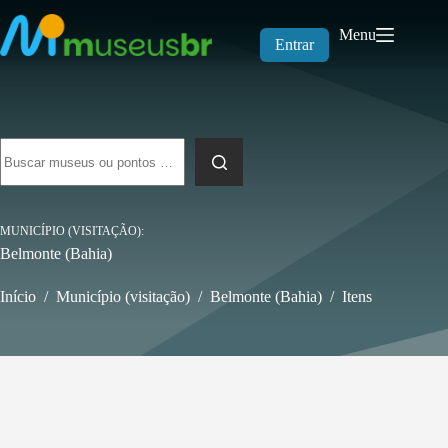
Pular
para
Menu
o
Entrar
conteúdo
Sem
resultados
MUNICÍPIO (VISITAÇÃO)
Belmonte (Bahia)
Início
/
Município (visitação)
/
Belmonte (Bahia)
/
Itens