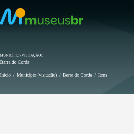
Pular
para
o
conteúdo
MUNICÍPIO (VISITAÇÃO)
Barra do Corda
Início
/
Município (visitação)
/
Barra do Corda
/
Itens