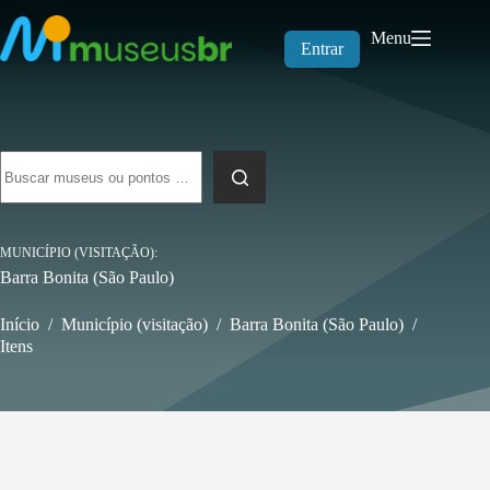
Pular
para
Menu
o
Entrar
conteúdo
Sem
resultados
MUNICÍPIO (VISITAÇÃO)
Barra Bonita (São Paulo)
Início
/
Município (visitação)
/
Barra Bonita (São Paulo)
/
Itens