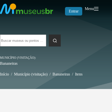
Pular
para
Menu
o
Entrar
conteúdo
Sem
resultados
MUNICÍPIO (VISITAÇÃO)
Bananeiras
Início
/
Município (visitação)
/
Bananeiras
/
Itens