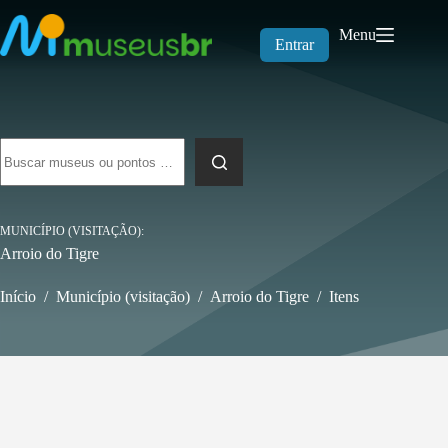
Pular
para
Menu
o
Entrar
conteúdo
Sem
resultados
MUNICÍPIO (VISITAÇÃO)
Arroio do Tigre
Início
/
Município (visitação)
/
Arroio do Tigre
/
Itens