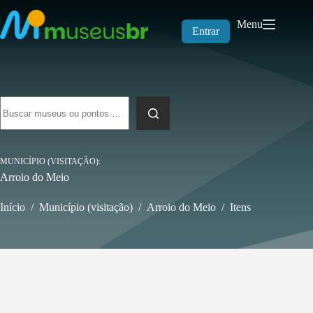
Pular
para
Menu
o
Entrar
conteúdo
Sem
resultados
MUNICÍPIO (VISITAÇÃO)
Arroio do Meio
Início
/
Município (visitação)
/
Arroio do Meio
/
Itens