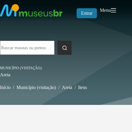
Pular
para
Menu
o
Entrar
conteúdo
Sem
resultados
MUNICÍPIO (VISITAÇÃO)
Areia
Início
/
Município (visitação)
/
Areia
/
Itens