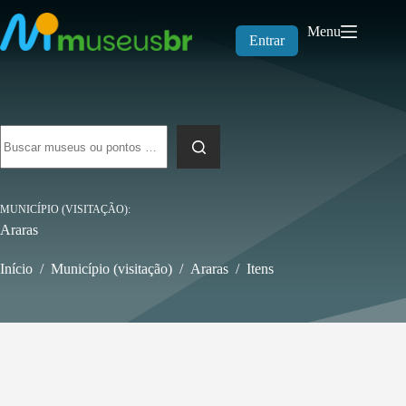
Pular
para
Menu
o
Entrar
conteúdo
Sem
resultados
MUNICÍPIO (VISITAÇÃO)
Araras
Início
/
Município (visitação)
/
Araras
/
Itens