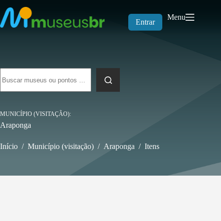
Pular
para
Menu
o
Entrar
conteúdo
Sem
resultados
MUNICÍPIO (VISITAÇÃO)
Araponga
Início
/
Município (visitação)
/
Araponga
/
Itens