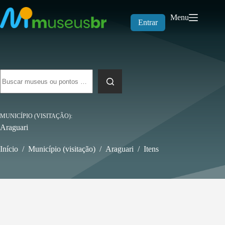
Pular
para
Menu
o
Entrar
conteúdo
Sem
resultados
MUNICÍPIO (VISITAÇÃO)
Araguari
Início
/
Município (visitação)
/
Araguari
/
Itens