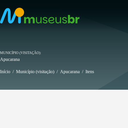
Pular
para
o
conteúdo
MUNICÍPIO (VISITAÇÃO)
Apucarana
Início
/
Município (visitação)
/
Apucarana
/
Itens