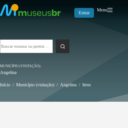
Pular
para
Menu
o
Entrar
conteúdo
Sem
resultados
MUNICÍPIO (VISITAÇÃO)
Angelina
Início
/
Município (visitação)
/
Angelina
/
Itens