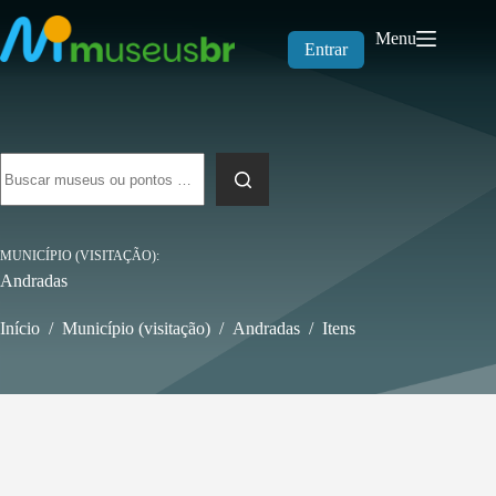
Pular
para
Menu
o
Entrar
conteúdo
Sem
resultados
MUNICÍPIO (VISITAÇÃO)
Andradas
Início
/
Município (visitação)
/
Andradas
/
Itens