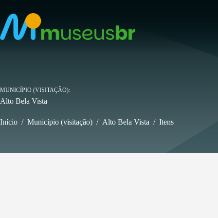
Pular
para
o
conteúdo
MUNICÍPIO (VISITAÇÃO)
Alto Bela Vista
Início
/
Município (visitação)
/
Alto Bela Vista
/
Itens