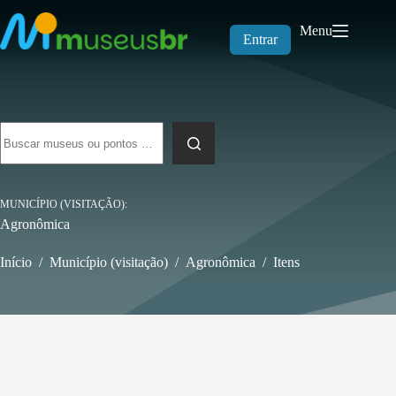
Pular
para
Menu
o
Entrar
conteúdo
Sem
resultados
MUNICÍPIO (VISITAÇÃO)
Agronômica
Início
/
Município (visitação)
/
Agronômica
/
Itens