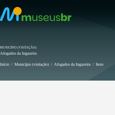
Pular
para
o
conteúdo
MUNICÍPIO (VISITAÇÃO)
Afogados da Ingazeira
Início
/
Município (visitação)
/
Afogados da Ingazeira
/
Itens