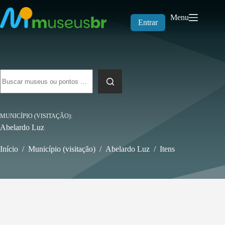
Pular
para
Menu
o
Entrar
conteúdo
Sem
resultados
MUNICÍPIO (VISITAÇÃO)
Abelardo Luz
Início
/
Município (visitação)
/
Abelardo Luz
/
Itens