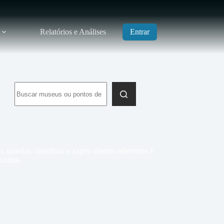
Relatórios e Análises
Entrar
Sem
resultados
guardar, classificar e expor objetos referentes à
itária.