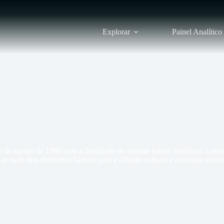
Explorar
Painel Analítico
 agosto de 1986 com a finalidade de estudar fontes históricas, coletar, 
se num dos elementos básicos para a difusão cultural e extensão univers