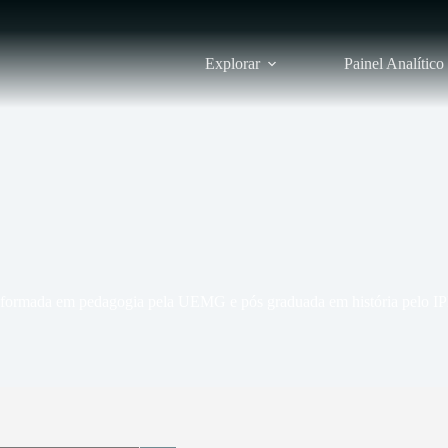
Explorar
Painel Analítico
 formada em pedagogia pela UEMG e pós graduada em história pelo 