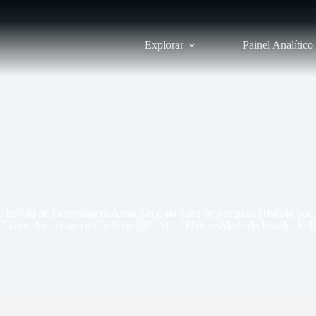
Explorar
Painel Analítico
/ Escola de Enfermagem Anna Nery, na linha de pesquisa História So
o Latino Americano e Caribeño (IPLAC) / Universidade do Estado do Pa