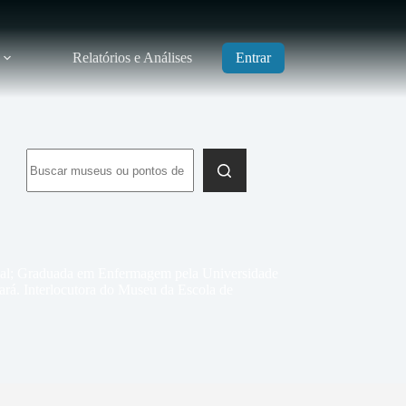
Relatórios e Análises
Entrar
Sem
resultados
cial; Graduada em Enfermagem pela Universidade
rá. Interlocutora do Museu da Escola de