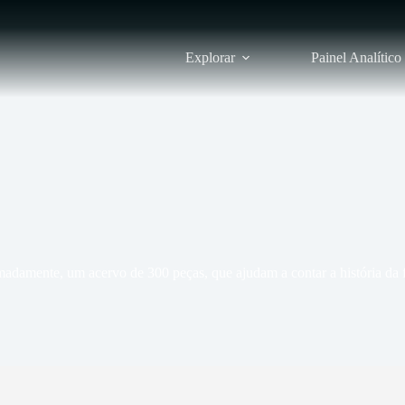
Explorar
Painel Analítico
amente, um acervo de 300 peças, que ajudam a contar a história da f