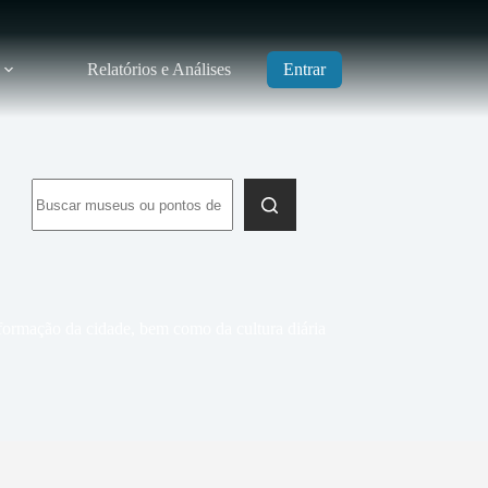
Relatórios e Análises
Entrar
Sem
resultados
ormação da cidade, bem como da cultura diária