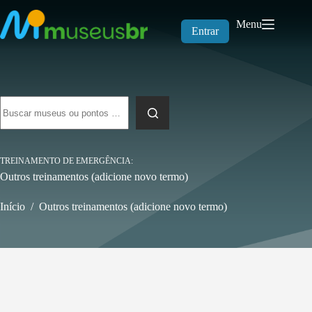
Pular
para
Menu
o
Entrar
conteúdo
Sem
resultados
TREINAMENTO DE EMERGÊNCIA
Outros treinamentos (adicione novo termo)
Início
/
Outros treinamentos (adicione novo termo)