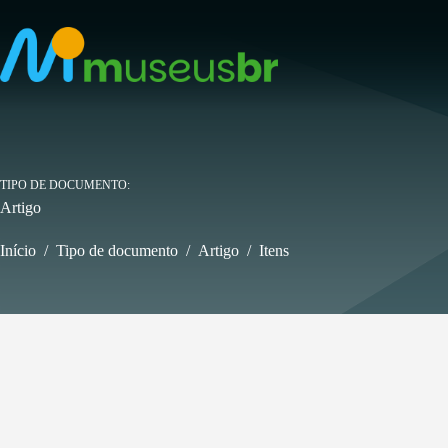
Pular
para
o
conteúdo
TIPO DE DOCUMENTO
Artigo
Início
/
Tipo de documento
/
Artigo
/
Itens