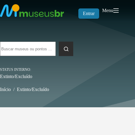
Pular
para
Menu
o
Entrar
conteúdo
Sem
resultados
STATUS INTERNO
Extinto/Excluído
Início
/
Extinto/Excluído