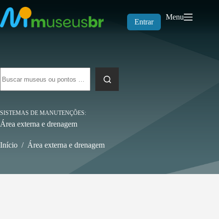
Pular
para
Menu
o
Entrar
conteúdo
Sem
resultados
SISTEMAS DE MANUTENÇÕES
Área externa e drenagem
Início
/
Área externa e drenagem