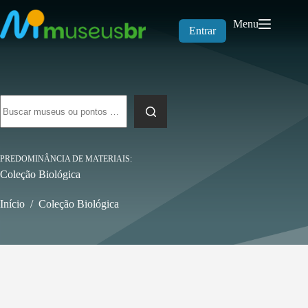
Pular
para
Menu
o
Entrar
conteúdo
Sem
resultados
PREDOMINÂNCIA DE MATERIAIS
Coleção Biológica
Início
/
Coleção Biológica