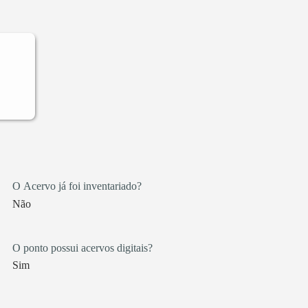
sto
ues
nha.
gem
ia
ria.
aná
aná
O Acervo já foi inventariado?
e,
Não
ra
 de
O ponto possui acervos digitais?
Sim
rra