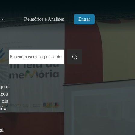
Relatórios e Análises
Entrar
Sem
resultados
ópias
aços
 dia
ido
-
al