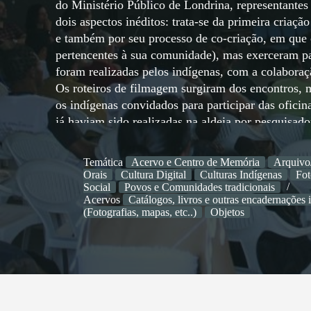
do Ministério Público de Londrina, representante
dois aspectos inéditos: trata-se da primeira cria
e também por seu processo de co-criação, em que 
pertencentes à sua comunidade), mas exerceram pap
foram realizadas pelos indígenas, com a colaboraç
Os roteiros de filmagem surgiram dos encontros, m
os indígenas convidados para participar das ofic
já haviam sido realizadas na aldeia por pesquisado
indígenas e cuja finalidade aparecia em seus discu
visibilidade, em 2016, a direção do Museu Histór
Temática
Acervo e Centro de Memória
Arquivo
CMCK a colaborar na reconstrução da exposição pe
Orais
Cultura Digital
Culturas Indígenas
Fot
índios na exposição, contada por eles. Esta parce
Social
Povos e Comunidades tradicionais
Acervos
Catálogos, livros e outras encadernações 
encontros, realizados durante o ano de 2017, par
(Fotografias, mapas, etc..)
Objetos
da equipe do CMCK alguns anciões da comunidade 
espaço e também na identificação de fotos da co
mas que não estavam catalogadas. Essa discussão r
técnica do museu para a modificação da antessala 
disso, a equipe tem recebido convites de outras t
audiovisual, inclusive para ajudarem a “montar”