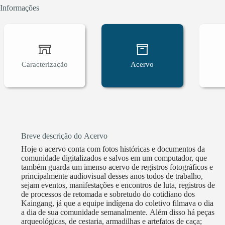
coletivo CMCK segue unido para a captação de recu
Informações
papos, cineclube, palestras sobre o seu trabalho 
nas mídias sociais, outro espaço importante da lut
da atuação: Organização e realização de cineclube
• Organização e realização de visitas guiadas de es
Caracterização
Acervo
Apucaraninha. • Participação no 19°Festival Kin
produzido pela equipe. • Participação do 7° Enco
com o departamento de Arquitetura da UEL para el
• Criação de 7 curtas-metragens com patrocínio d
(PROFICE) • Mostras culturais com patrocínio do
(PROFICE) que foram realizadas na Terra Indígen
Breve descrição do Acervo
receberam grupos de pesquisadores e curiosos, gru
Hoje o acervo conta com fotos históricas e documentos da
como a Festa do dia do Índio, Festa do Emi, Festa
comunidade digitalizados e salvos em um computador, que
Londrina. O coletivo realizou várias visitas guiad
também guarda um imenso acervo de registros fotográficos e
Indígena Apucaraninha. A ação chama-se “porteir
principalmente audiovisual desses anos todos de trabalho,
sejam eventos, manifestações e encontros de luta, registros de
um catálogo museal para essas visitas guiadas e u
de processos de retomada e sobretudo do cotidiano dos
inédita relatos sobre a alimentação, música, cosm
Kaingang, já que a equipe indígena do coletivo filmava o dia
Indígena Apucaraninha e do norte do Paraná. • P
a dia de sua comunidade semanalmente. Além disso há peças
arqueológicas, de cestaria, armadilhas e artefatos de caça;
Kaingang do Apucaraninha e suas histórias).