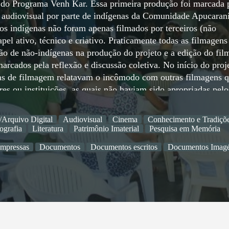
s do Programa Venh Kar. Essa primeira produção foi marcada 
ção audiovisual por parte de indígenas da Comunidade Apucaran
os indígenas não foram apenas filmados por terceiros (não
el ativo, técnico e criativo. Praticamente todas as filmagens
ão de não-indígenas na produção do projeto e a edição do fil
arcados pela reflexão e discussão coletiva. No início do proj
inas de filmagem relatavam o incômodo com outras filmagens 
res ou instituições, as quais não haviam sido apropriadas pelo
rsos como algo incompreendido e distante. A partir dessa
ico de Londrina convidou a equipe indígena e não indígena do
/Arquivo Digital
Audiovisual
Cinema
Conhecimento e Tradiçõ
rmanente do museu com o objetivo de incluir a história dos
ografia
Literatura
Patrimônio Imaterial
Pesquisa em Memória
ria com o Museu Histórico de Londrina resultou em vários
impressas
Documentos
Documentos escritos
Documentos Imagé
a elaboração da exposição museológica dessa memória. A convi
se juntaram ao grupo para ajudar a discutir a composição d
munidade do Apucaraninha que faziam parte do acervo do mus
esultou em uma planta baixa e perspectivas projetadas por e
que abre a ala de exposição permanente da instituição. Além
erras indígenas para compartilharem sua experiência de produç
 uma equipe de filmagem em outras comunidades. De 2020 pra