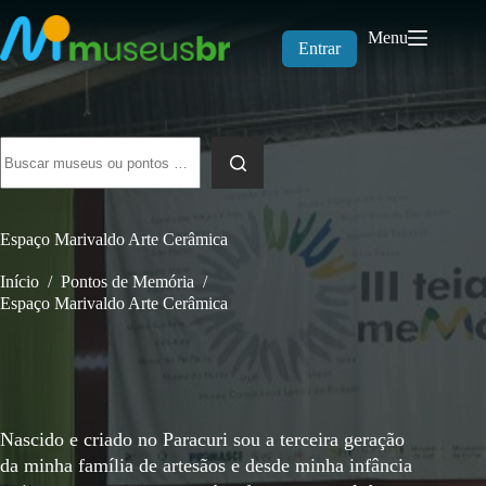
Pular
para
Menu
o
Entrar
conteúdo
Sem
resultados
Espaço Marivaldo Arte Cerâmica
Início
/
Pontos de Memória
/
Espaço Marivaldo Arte Cerâmica
Nascido e criado no Paracuri sou a terceira geração
da minha família de artesãos e desde minha infância