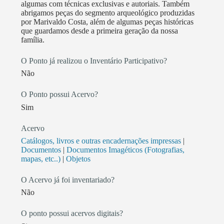
algumas com técnicas exclusivas e autoriais. Também
de divulgação cultural. Tenho muito orgulho da
abrigamos peças do segmento arqueológico produzidas
minha trajetória e convicção de que muitos
por Marivaldo Costa, além de algumas peças históricas
que guardamos desde a primeira geração da nossa
estudantes, arqueólogos, historiadores, filósofos,
família.
colecionadores e público em geral já foram
impactados com meu trabalho, o que revela a
O Ponto já realizou o Inventário Participativo?
importância histórica e cultural dessa arte milenar.
Não
Minha missão é disseminar a cultura paraense e os
saberes desses povos originários da Amazônia
O Ponto possui Acervo?
levando-o mais longe possível para que todos possam
Sim
conhecer essa herança da nossa história. Hoje,
Acervo
pouquíssimos artesãos são capazes de produzir as
Catálogos, livros e outras encadernações impressas
|
peças do segmento arqueológico, estou entre os 5
Documentos
|
Documentos Imagéticos (Fotografias,
licenciados pelo Museu Goeldi para exercer tal
mapas, etc..)
|
Objetos
atividade. Recebo diariamente em meu ateliê pessoas
que nunca se quer ouviram falar nas culturas
O Acervo já foi inventariado?
Marajoara, Tapajônica, Cunani e Maracá então,
Não
acredito que quanto mais reconhecimento pudermos
O ponto possui acervos digitais?
receber mais longe conseguiremos chegar mantendo