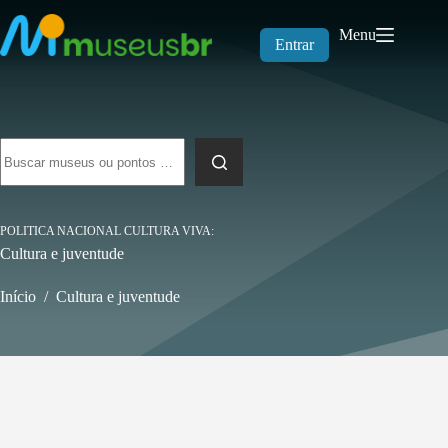
Pular
para
Menu
o
Entrar
conteúdo
Sem
resultados
POLITICA NACIONAL CULTURA VIVA
Cultura e juventude
Início
/
Cultura e juventude