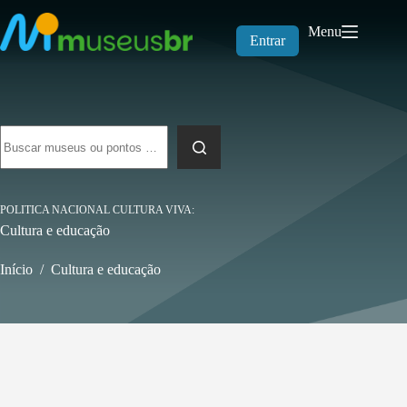
Pular
para
Menu
o
Entrar
conteúdo
Sem
resultados
POLITICA NACIONAL CULTURA VIVA
Cultura e educação
Início
/
Cultura e educação