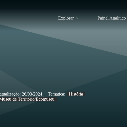
Explorar
Painel Analítico
atualização:
26/03/2024
Temática:
História
Museu de Território/Ecomuseu