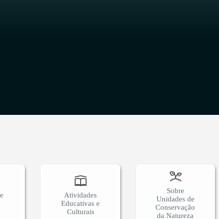
O
Sobre
 e
Atividades
Unidades de
Educativas e
Conservação
Culturais
da Natureza