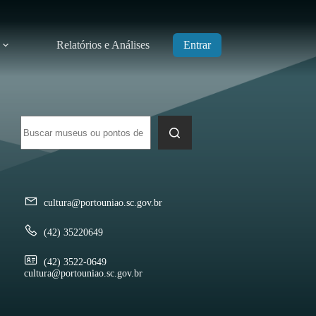
Relatórios e Análises
Entrar
Sem
resultados
cultura@portouniao.sc.gov.br
(42) 35220649
(42) 3522-0649
cultura@portouniao.sc.gov.br