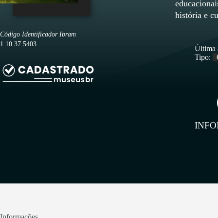
educacionai
história e c
Código Identificador Ibram
1.10.37.5403
Última 
Tipo:
INF
Informações