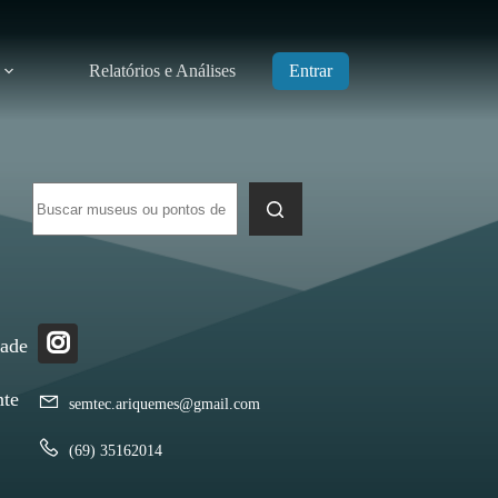
Relatórios e Análises
Entrar
Sem
resultados
dade
nte
semtec.ariquemes@gmail.com
(69) 35162014