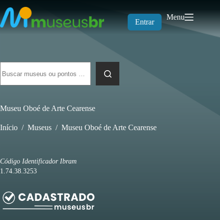
Pular
para
Menu
o
Entrar
conteúdo
Sem
resultados
Museu Oboé de Arte Cearense
Início
/
Museus
/
Museu Oboé de Arte Cearense
Código Identificador Ibram
1.74.38.3253