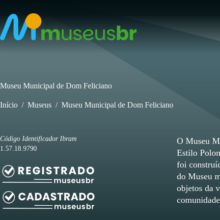
Pular
para
o
conteúdo
Museu Municipal de Dom Feliciano
Início
/
Museus
/
Museu Municipal de Dom Feliciano
Código Identificador Ibram
O Museu Mun
1.57.18.9790
Estilo Polo
foi constru
do Museu ma
objetos da 
comunidade