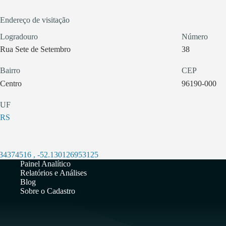
Endereço de visitação
Logradouro
Número
Rua Sete de Setembro
38
Bairro
CEP
Centro
96190-000
UF
RS
034374516
,
-52.130126953125
Painel Analítico
Relatórios e Análises
Blog
Sobre o Cadastro