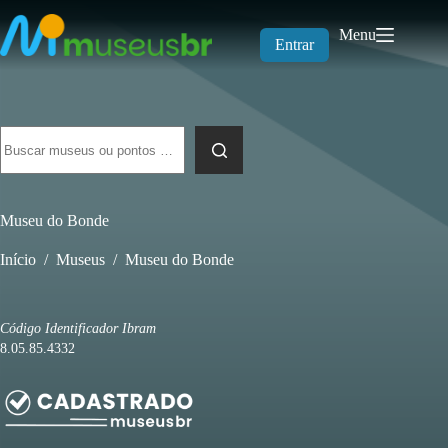
Pular
para
Menu
o
Entrar
conteúdo
Sem
resultados
Museu do Bonde
Início
/
Museus
/
Museu do Bonde
Código Identificador Ibram
8.05.85.4332