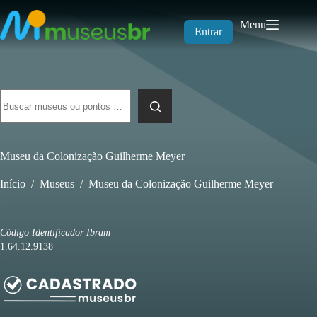
Pular
para
Menu
o
Entrar
conteúdo
Sem
resultados
Museu da Colonização Guilherme Meyer
Início
/
Museus
/
Museu da Colonização Guilherme Meyer
Código Identificador Ibram
1.64.12.9138