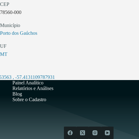
CEP
78560-000
Município
Porto dos Gaúchos
UF
MT
.53563
,
-57.4131109787931
Painel Analítico
Relatórios e Análises
Blog
Sobre o Cadastro