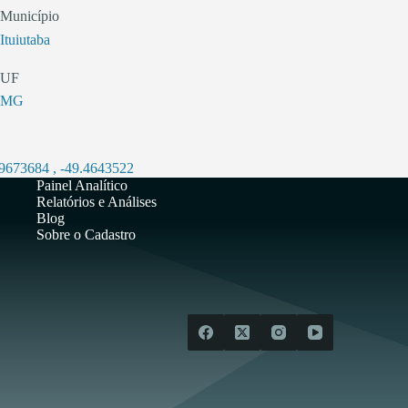
Município
Ituiutaba
UF
MG
.9673684
,
-49.4643522
Painel Analítico
Relatórios e Análises
Blog
Sobre o Cadastro