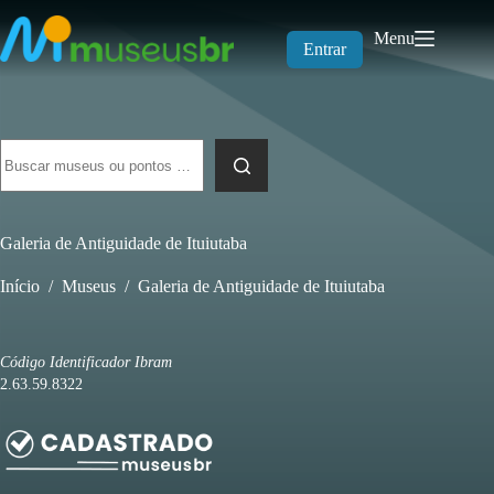
Pular
para
Menu
o
Entrar
conteúdo
Sem
resultados
Galeria de Antiguidade de Ituiutaba
Início
/
Museus
/
Galeria de Antiguidade de Ituiutaba
Código Identificador Ibram
2.63.59.8322