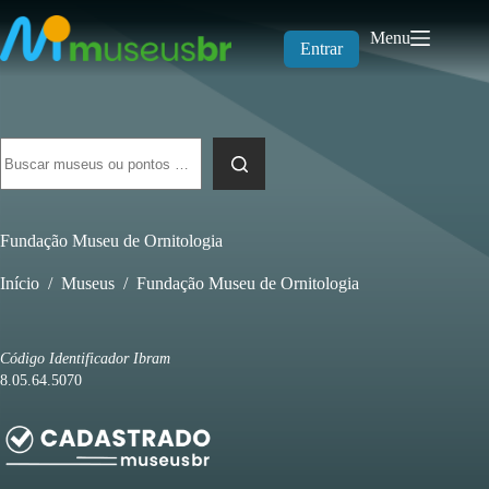
Pular
para
Menu
o
Entrar
conteúdo
Sem
resultados
Fundação Museu de Ornitologia
Início
/
Museus
/
Fundação Museu de Ornitologia
Código Identificador Ibram
8.05.64.5070