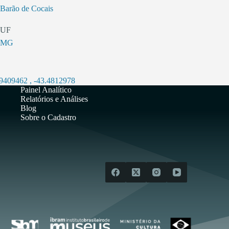
Barão de Cocais
UF
MG
.9409462
,
-43.4812978
Painel Analítico
Relatórios e Análises
Blog
Sobre o Cadastro