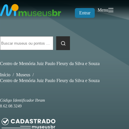
Pular
para
Menu
o
Entrar
conteúdo
Sem
resultados
Centro de Memória Juiz Paulo Fleury da Silva e Souza
Início
/
Museus
/
Centro de Memória Juiz Paulo Fleury da Silva e Souza
Código Identificador Ibram
8.62.08.3249