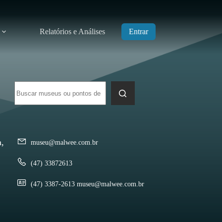
Relatórios e Análises
Entrar
Sem
resultados
a,
museu@malwee.com.br
(47) 33872613
(47) 3387-2613 museu@malwee.com.br