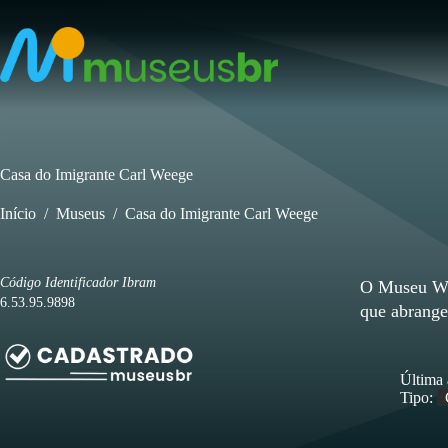
Pular
para
o
conteúdo
Casa do Imigrante Carl Weege
Início
/
Museus
/
Casa do Imigrante Carl Weege
Código Identificador Ibram
O Museu Wol
6.53.95.9898
que abrange 
Última 
Tipo: