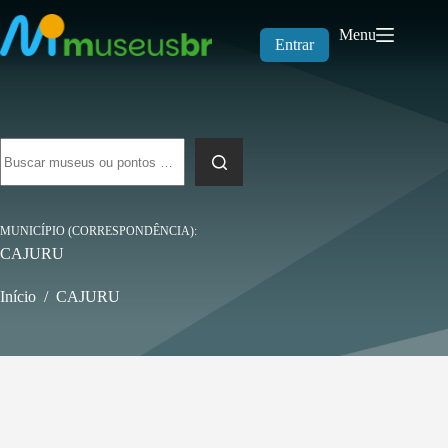
Pular
para
Menu
o
Entrar
conteúdo
Sem
resultados
MUNICÍPIO (CORRESPONDÊNCIA)
CAJURU
Início
/
CAJURU