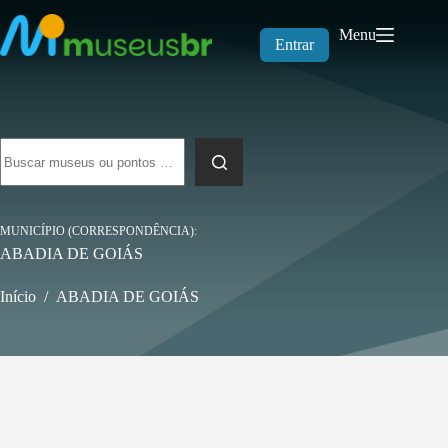
Pular
para
Menu
o
Entrar
conteúdo
Sem
resultados
MUNICÍPIO (CORRESPONDÊNCIA)
ABADIA DE GOIÁS
Início
/
ABADIA DE GOIÁS