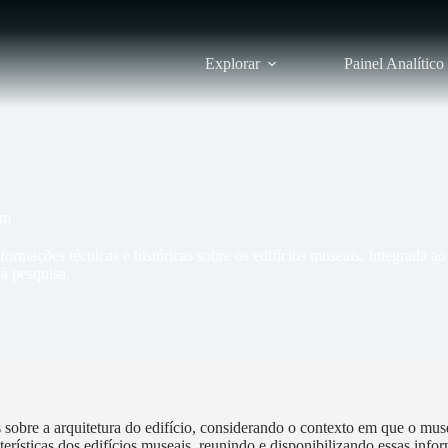
Explorar
Painel Analítico
am
ormações técnicas e históricas sobre os edifícios museais. Integrada a
à pesquisa.
bre a arquitetura do edifício, considerando o contexto em que o museu e
terísticas dos edifícios museais, reunindo e disponibilizando essas in