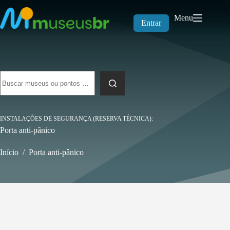
Pular
para
Menu
o
Entrar
conteúdo
Sem
resultados
INSTALAÇÕES DE SEGURANÇA (RESERVA TÉCNICA)
Porta anti-pânico
Início
/
Porta anti-pânico