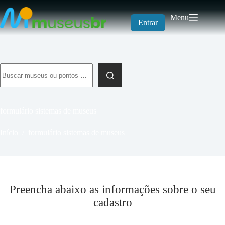
Pular
para
Menu
o
Entrar
conteúdo
Sem
resultados
formulário sistemas de museus
Início
/
formulário sistemas de museus
Preencha abaixo as informações sobre o seu
cadastro